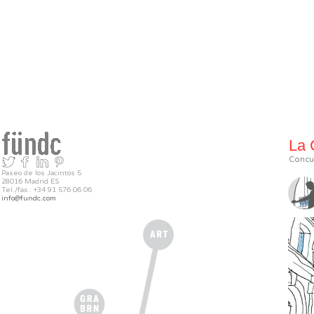
La 
Concur
Paseo de los Jacintos 5
28016 Madrid ES
Tel./fax.: +34 91 576 06 06
info@fundc.com