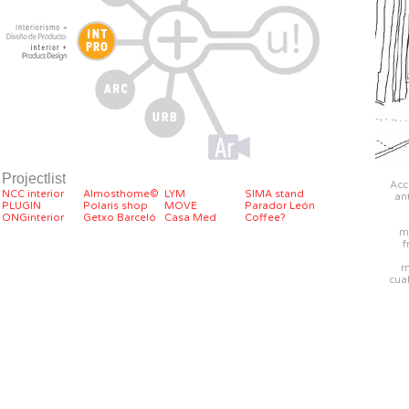
Projectlist
Acc
NCC interior
Almosthome©
LYM
SIMA stand
an
PLUGIN
Polaris shop
MOVE
Parador León
ONGinterior
Getxo Barceló
Casa Med
Coffee?
m
f
m
cua