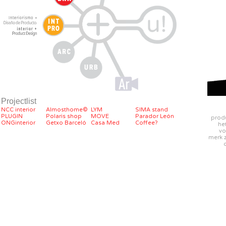
Projectlist
NCC interior
Almosthome©
LYM
SIMA stand
PLUGIN
Polaris shop
MOVE
Parador León
produ
ONGinterior
Getxo Barceló
Casa Med
Coffee?
he
vo
merk z