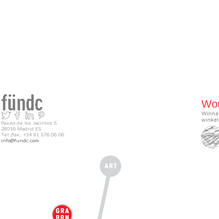
Wou
Winnaa
winkel
Paseo de los Jacintos 5
28016 Madrid ES
Tel./fax.: +34 91 576 06 06
info@fundc.com