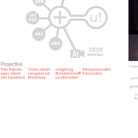
Projectlist
Vide
Tren Rápido
Climb center
Imagining
#ArquitecturaES
expo stand
congress ad
Brokenhome©
Para todos
Zen Dynamics
Motorway
La velocidad...
conf
gener
p
At