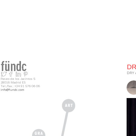
DR
DRY 
Paseo de los Jacintos 5
28016 Madrid ES
Tel./fax.: +34 91 576 06 06
info@fundc.com