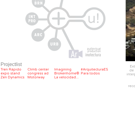
Projectlist
Ex
Tren Rápido
Climb center
Imagining
#ArquitecturaES
de 
expo stand
congress ad
Brokenhome©
Para todos
inte
Zen Dynamics
Motorway
La velocidad...
rec