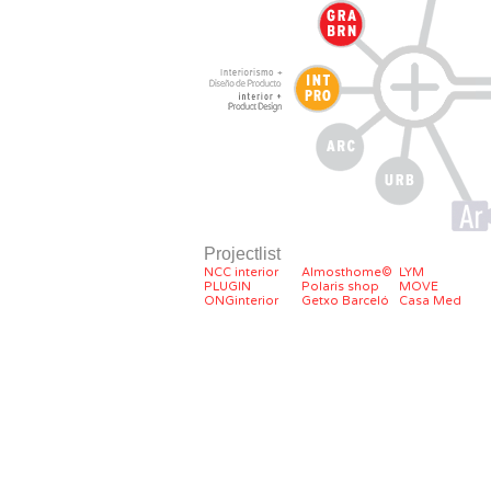
Projectlist
NCC interior
Almosthome©
LYM
PLUGIN
Polaris shop
MOVE
ONGinterior
Getxo Barceló
Casa Med