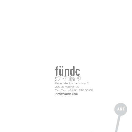
Paseo de los Jacintos 5
28016 Madrid ES
Tel./fax.: +34 91 576 06 06
info@fundc.com