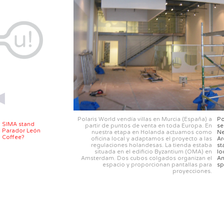
Polaris World vendía villas en Murcia (España) a
Po
SIMA stand
partir de puntos de venta en toda Europa. En
se
Parador León
nuestra etapa en Holanda actuamos como
Ne
Coffee?
oficina local y adaptamos el proyecto a las
Ar
regulaciones holandesas. La tienda estaba
st
situada en el edificio Byzantium (OMA) en
lo
Amsterdam. Dos cubos colgados organizan el
Am
espacio y proporcionan pantallas para
sp
proyecciones.